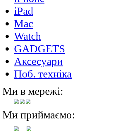
iPad
Mac
Watch
GADGETS
Аксесуари
Поб. техніка
Ми в мережі:
Ми приймаємо: