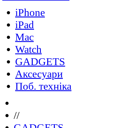
iPhone
iPad
Mac
Watch
GADGETS
Аксесуари
Поб. техніка
//
GADGETS