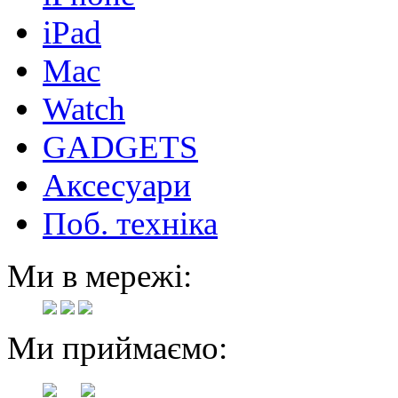
iPad
Mac
Watch
GADGETS
Аксесуари
Поб. техніка
Ми в мережі:
Ми приймаємо: