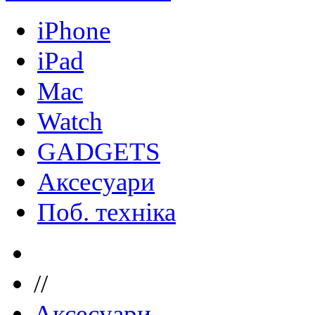
iPhone
iPad
Mac
Watch
GADGETS
Аксесуари
Поб. техніка
//
Аксесуари