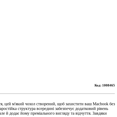
Код:
1008465
я, цей м'який чохол створений, щоб захистити ваш Macbook без
ростійка структура всередині забезпечує додатковий рівень
ле й додає йому преміального вигляду та відчуття. Завдяки