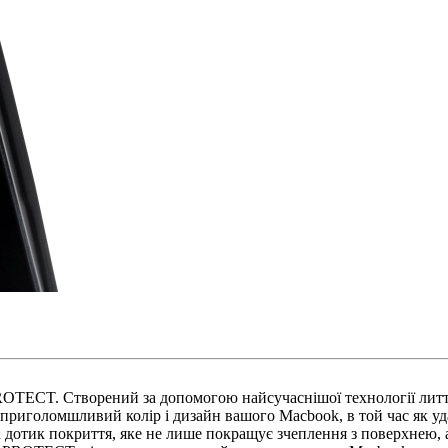
PROTECT. Створений за допомогою найсучаснішої технології литт
риголомшливий колір і дизайн вашого Macbook, в той час як уда
 дотик покриття, яке не лише покращує зчеплення з поверхнею, а