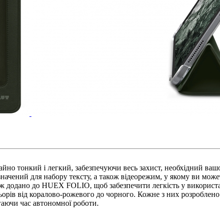
но тонкий і легкий, забезпечуючи весь захист, необхідний вашо
ачений для набору тексту, а також відеорежим, у якому ви может
ож додано до HUEX FOLIO, щоб забезпечити легкість у використа
рів від коралово-рожевого до чорного. Кожне з них розроблен
гаючи час автономної роботи.