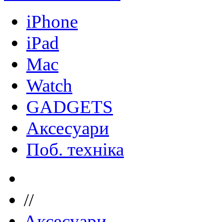
iPhone
iPad
Mac
Watch
GADGETS
Аксесуари
Поб. техніка
//
Аксесуари