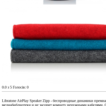
0.0
з 5
Голосів: 0
Libratone AirPlay Speaker Zipp - беспроводные динамики прем
медиабиблиотеки и не засорит комнату ненужными кабелями. 