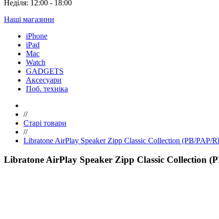
Неділя: 12:00 - 18:00
Наші магазини
iPhone
iPad
Mac
Watch
GADGETS
Аксесуари
Поб. техніка
//
Старі товари
//
Libratone AirPlay Speaker Zipp Classic Collection (PB/PAP
Libratone AirPlay Speaker Zipp Classic Collection 