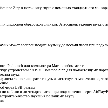
bratone Zipp к источнику звука с помощью стандартного минидж
om и цифровой обработкой сигнала. За воспроизведение звука 
амик может воспроизводить музыку до восьми часов при подклю
one, iPod touch или компьютера Mac в любом месте
ежду устройством с iOS и Libratone Zipp для по-настоящему порт
ества звука
; достаточно лишь расстегнуть и застегнуть замок-молнию, что
ление
Pod через USB-разъем
о кабелю и до четырех часов при подключении через AirPlay/Pl
астроить качество звучания по вашему вкусу
ия