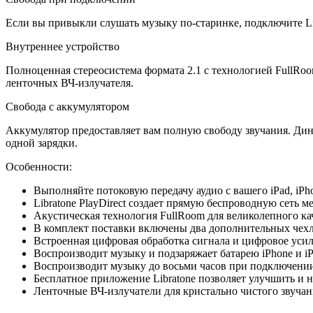
Если вы привыкли слушать музыку по-старинке, подключите Li
Внутреннее устройство
Полноценная стереосистема формата 2.1 с технологией FullRo
ленточных ВЧ-излучателя.
Свобода с аккумулятором
Аккумулятор предоставляет вам полную свободу звучания. Дин
одной зарядки.
Особенности:
Выполняйте потоковую передачу аудио с вашего iPad, iPh
Libratone PlayDirect создает прямую беспроводную сеть м
Акустическая технология FullRoom для великолепного кач
В комплект поставки включены два дополнительных чехла
Встроенная цифровая обработка сигнала и цифровое уси
Воспроизводит музыку и подзаряжает батарею iPhone и i
Воспроизводит музыку до восьми часов при подключении п
Бесплатное приложение Libratone позволяет улучшить и н
Ленточные ВЧ-излучатели для кристально чистого звучан