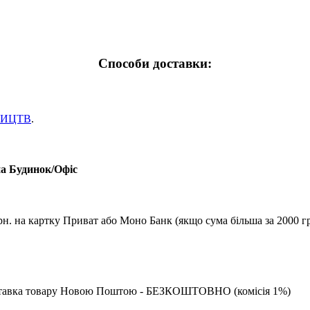
Способи доставки:
НИЦТВ
.
на Будинок/Офіс
рн. на картку Приват або Моно Банк (якщо сума більша за 2000 гр
 доставка товару Новою Поштою - БЕЗКОШТОВНО (комісія 1%)