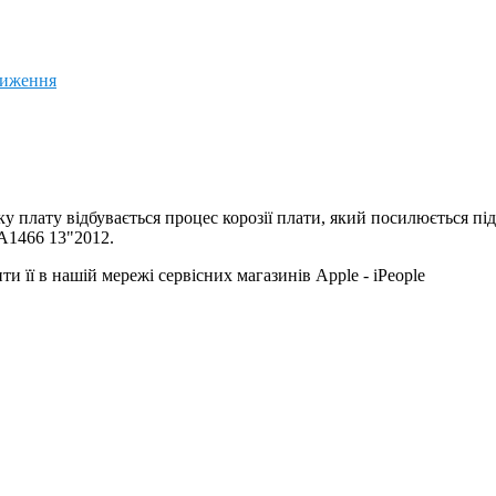
ниження
 плату відбувається процес корозії плати, який посилюється під
A1466 13"2012.
и її в нашій мережі сервісних магазинів Apple - iPeople