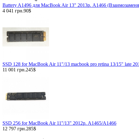
Battery A1496 для MacBook Air 13" 2013р. A1466 (Взаимозаменя
4 041 грн.
90$
SSD 128 for MacBook Air 11"/13 macbook pro retina 13/15" late 
11 001 грн.
245$
SSD 256 for MacBook Air 11''/13" 2012р. A1465/A1466
12 797 грн.
285$