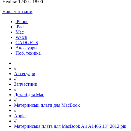
Неділя: 12:00 - 18:00
Наші магазини
iPhone
iPad
Mac
Watch
GADGETS
Аксесуари
Поб. техніка
//
Аксесуари
//
Запчастини
//
Деталі для Mac
//
Материнські плати для MacBook
//
Apple
//
Материнська плата для MacBook Air A1466 13" 2012 рік