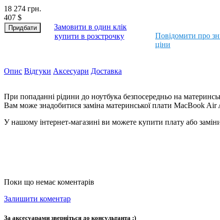
18 274
грн.
407
$
Замовити в один клік
Повідомити про з
купити в розстрочку
ціни
Опис
Відгуки
Аксесуари
Доставка
При попаданні рідини до ноутбука безпосередньо на материнську
Вам може знадобитися заміна материнської плати MacBook Air 
У нашому інтернет-магазині ви можете купити плату або замінит
Поки що немає коментарів
Залишити коментар
За аксесуарами зверніться до консультанта :)