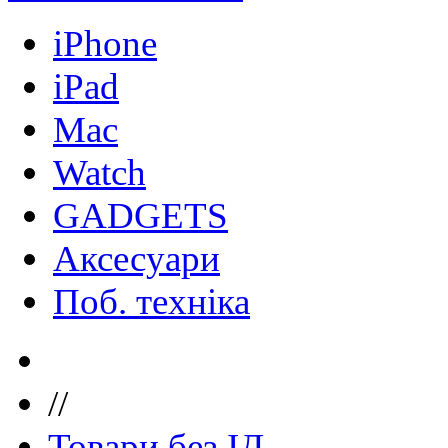
iPhone
iPad
Mac
Watch
GADGETS
Аксесуари
Поб. техніка
//
Товари без ІД