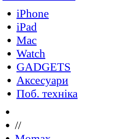
iPhone
iPad
Mac
Watch
GADGETS
Аксесуари
Поб. техніка
//
Momax