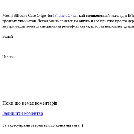
Moshi Silicone Case Origo for
iPhone 5C
- мягкий
силиконовый чехол
для
iPh
вредных химикатов. Чехол очень приятен на ощупь и его приятно просто дер
внутри чехла имеется специальная рельефная сетка, которая поглощает удар
Белый
Черный
Поки що немає коментарів
Залишити коментар
За аксесуарами зверніться до консультанта :)