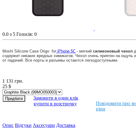
0.0
з 5
Голосів: 0
Moshi Silicone Case Origo for
iPhone 5C
- мягкий
силиконовый чехол
д
содержит никаких вредных химикатов. Чехол очень приятен на ощупь и
от падений. Все порты и разъемы остаются легкодоступными.
1 131
грн.
25
$
Замовити в один клік
Повідомити про з
купити в розстрочку
ціни
Опис
Відгуки
Аксесуари
Доставка