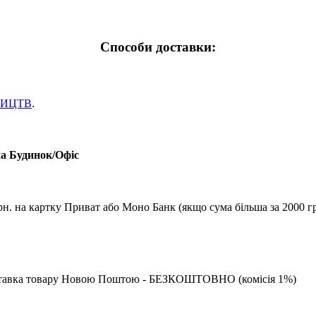
Способи доставки:
НИЦТВ
.
на Будинок/Офіс
рн. на картку Приват або Моно Банк (якщо сума більша за 2000 гр
 доставка товару Новою Поштою - БЕЗКОШТОВНО (комісія 1%)