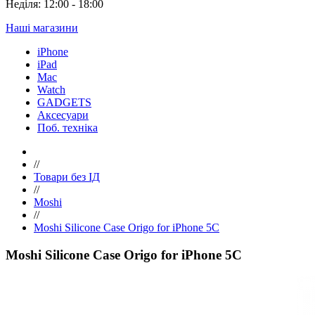
Неділя: 12:00 - 18:00
Наші магазини
iPhone
iPad
Mac
Watch
GADGETS
Аксесуари
Поб. техніка
//
Товари без ІД
//
Moshi
//
Moshi Silicone Case Origo for iPhone 5C
Moshi Silicone Case Origo for iPhone 5C