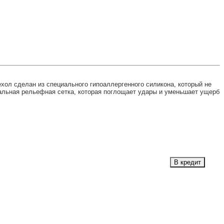
Чехол сделан из специального гипоаллергенного силикона, который не
циальная рельефная сетка, которая поглощает удары и уменьшает ущерб