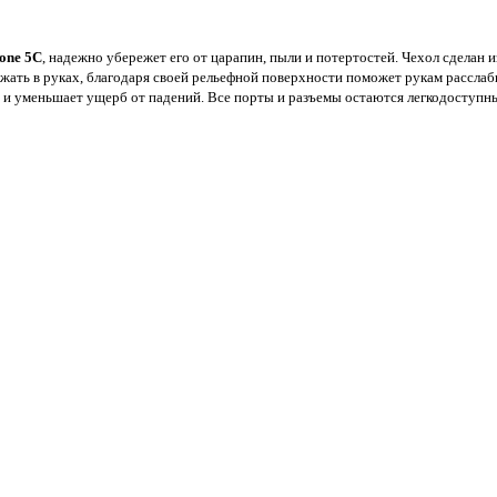
one 5C
, надежно убережет его от царапин, пыли и потертостей. Чехол сделан 
жать в руках, благодаря своей рельефной поверхности поможет рукам расслаби
ы и уменьшает ущерб от падений. Все порты и разъемы остаются легкодоступны