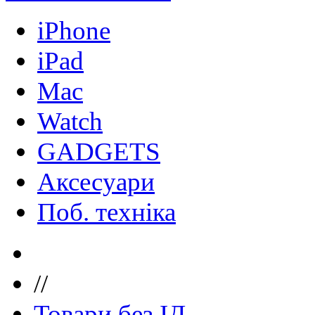
iPhone
iPad
Mac
Watch
GADGETS
Аксесуари
Поб. техніка
//
Товари без ІД