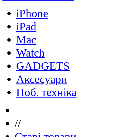
iPhone
iPad
Mac
Watch
GADGETS
Аксесуари
Поб. техніка
//
Старі товари