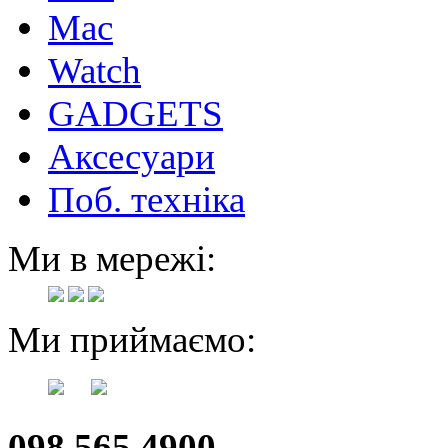
Mac
Watch
GADGETS
Аксесуари
Поб. техніка
Ми в мережі:
Ми приймаємо:
098 565 4900