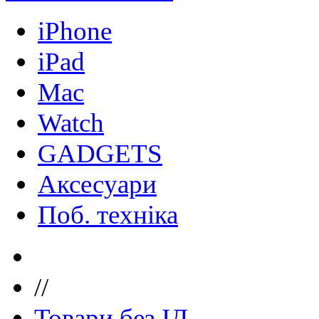
iPhone
iPad
Mac
Watch
GADGETS
Аксесуари
Поб. техніка
//
Товари без ІД