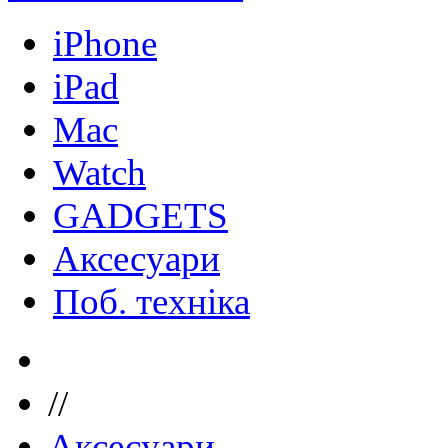
iPhone
iPad
Mac
Watch
GADGETS
Аксесуари
Поб. техніка
//
Аксесуари