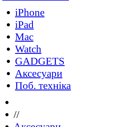
iPhone
iPad
Mac
Watch
GADGETS
Аксесуари
Поб. техніка
//
Аксесуари