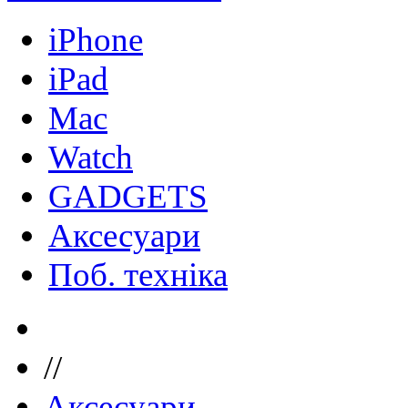
iPhone
iPad
Mac
Watch
GADGETS
Аксесуари
Поб. техніка
//
Аксесуари