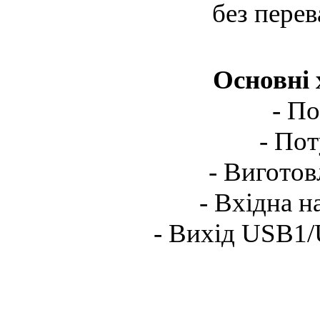
без перев
Основні 
- П
- По
- Виготов
- Вхідна н
- Вихід USB1/