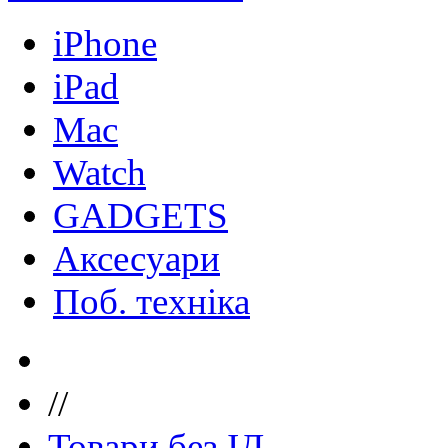
iPhone
iPad
Mac
Watch
GADGETS
Аксесуари
Поб. техніка
//
Товари без ІД