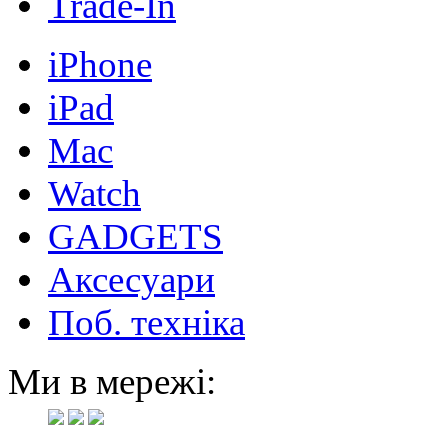
Trade-In
iPhone
iPad
Mac
Watch
GADGETS
Аксесуари
Поб. техніка
Ми в мережі: