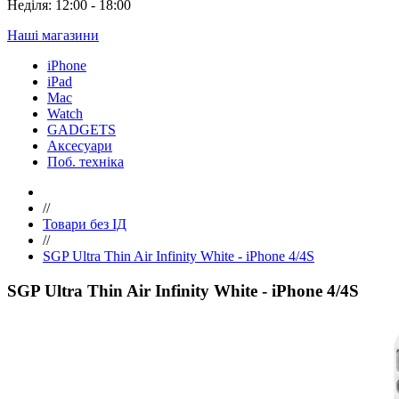
Неділя: 12:00 - 18:00
Наші магазини
iPhone
iPad
Mac
Watch
GADGETS
Аксесуари
Поб. техніка
//
Товари без ІД
//
SGP Ultra Thin Air Infinity White - iPhone 4/4S
SGP Ultra Thin Air Infinity White - iPhone 4/4S