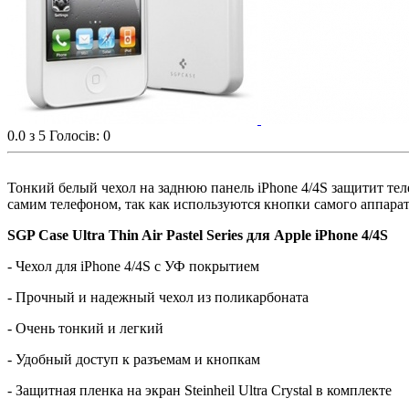
0.0
з 5
Голосів: 0
Тонкий белый чехол на заднюю панель iPhone 4/4S защитит тел
самим телефоном, так как используются кнопки самого аппарата. 
SGP Case Ultra Thin Air Pastel Series для Apple iPhone 4/4S
- Чехол для iPhone 4/4S с УФ покрытием
- Прочный и надежный чехол из поликарбоната
- Очень тонкий и легкий
- Удобный доступ к разъемам и кнопкам
- Защитная пленка на экран Steinheil Ultra Crystal в комплекте