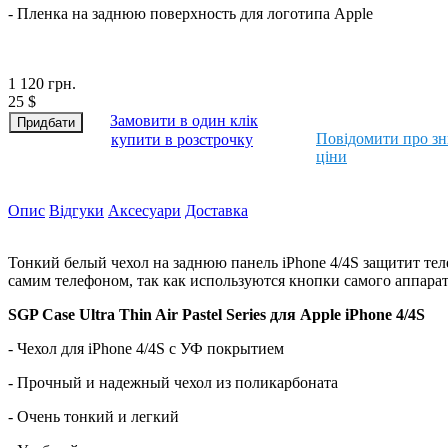
- Пленка на заднюю поверхность для логотипа Apple
1 120
грн.
25
$
Замовити в один клік
Повідомити про з
купити в розстрочку
ціни
Опис
Відгуки
Аксесуари
Доставка
Тонкий белый чехол на заднюю панель iPhone 4/4S защитит тел
самим телефоном, так как используются кнопки самого аппарата. 
SGP Case Ultra Thin Air Pastel Series для Apple iPhone 4/4S
- Чехол для iPhone 4/4S с УФ покрытием
- Прочный и надежный чехол из поликарбоната
- Очень тонкий и легкий