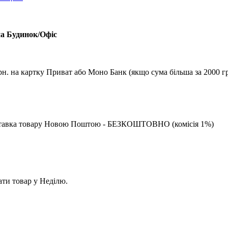
на Будинок/Офіс
рн. на картку Приват або Моно Банк (якщо сума більша за 2000 гр
 доставка товару Новою Поштою - БЕЗКОШТОВНО (комісія 1%)
ати товар у Неділю.