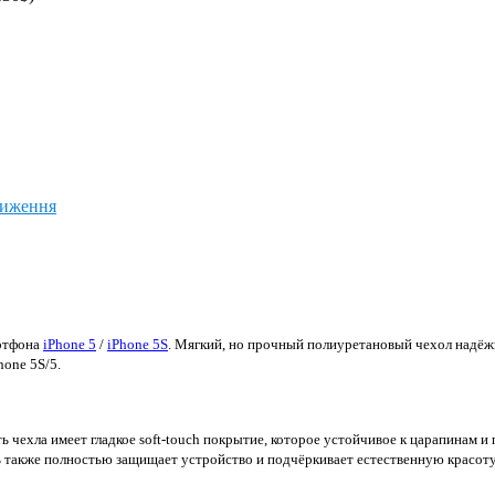
ниження
артфона
iPhone 5
/
iPhone 5S
. Мягкий, но прочный полиуретановый чехол надёж
one 5S/5.
чехла имеет гладкое soft-touch покрытие, которое устойчивое к царапинам и п
ь также полностью защищает устройство и подчёркивает естественную красот