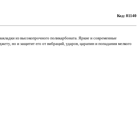
Код:
81140
 накладки из высокопрочного поликарбоната. Яркие и современные
жету, но и защитит его от вибраций, ударов, царапин и попадания мелкого