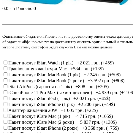
0.0
з 5
Голосів: 0
Счастливые обладатели iPhone 5 и 5S по достоинству оценят чехол для смарт
обладатели айфонов смогут по достоинству оценить оригинальный и стильный
мусора, поэтому смартфон будет служить Вам как можно дольше.
Пакет послуг iStart Watch (1 рік)
+2 021 грн. (+45$)
Гравіювання клавіатури Mac
+584 грн. (+13$)
Пакет послуг iStart MacBook (1 рік)
+2 245 грн. (+50$)
Пакет послуг iStart MacBook (2 роки)
+3 592 грн. (+80$)
iStart AirPods (гарантія на 1 рік)
+898 грн. (+20$)
iCare iPhone 11 Pro Max (захист дисплею)
+4 939 грн. (+110$
Пакет послуг iStart iPad (1 рік)
+2 021 грн. (+45$)
Пакет послуг iStart iPhone (1 рік)
+2 200 грн. (+49$)
Адаптер живлення 20W
+1 005 грн. (+22$)
Пакет послуг iCare Mac (1 рік)
+4 715 грн. (+105$)
Пакет послуг iCare Mac (2 роки)
+5 837 грн. (+130$)
Пакет послуг iStart iPhone (2 роки)
+3 368 грн. (+75$)