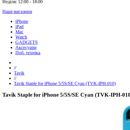
Неділя: 12:00 - 18:00
Наші магазини
iPhone
iPad
Mac
Watch
GADGETS
Аксесуари
Поб. техніка
//
Tavik
//
Tavik Staple for iPhone 5/5S/SE Cyan (TVK-IPH-010)
Tavik Staple for iPhone 5/5S/SE Cyan (TVK-IPH-01