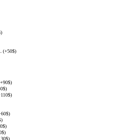
$)
. (+50$)
(+90$)
50$)
+110$)
+60$)
$)
80$)
0$)
130$)