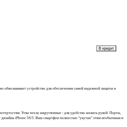
но обволакивает устройство для обеспечения самой надежной защиты и
отертостям. Углы чехла закругленные - для удобства захвата рукой. Порты,
у дизайна iPhone 5S/5. Ваш смартфон полностью "укутан" этим необычным и