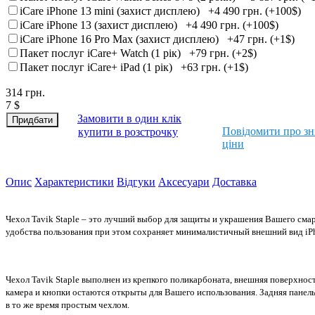
iCare iPhone 13 mini (захист дисплею)
+4 490 грн. (+100$)
iCare iPhone 13 (захист дисплею)
+4 490 грн. (+100$)
iCare iPhone 16 Pro Max (захист дисплею)
+47 грн. (+1$)
Пакет послуг iCare+ Watch (1 рік)
+79 грн. (+2$)
Пакет послуг iCare+ iPad (1 рік)
+63 грн. (+1$)
314
грн.
7
$
Замовити в один клік
Повідомити про з
купити в розстрочку
ціни
Опис
Характеристики
Відгуки
Аксесуари
Доставка
Чехол
Tavik Staple
– это лучший выбор для защиты и украшения Вашего см
удобства пользования при этом сохраняет минималистичный внешний вид iPh
Чехол
Tavik Staple
выполнен из крепкого поликарбоната, внешняя поверхность 
камера и кнопки остаются открыты для Вашего использования.
Задняя панел
в то же время простым чехлом.