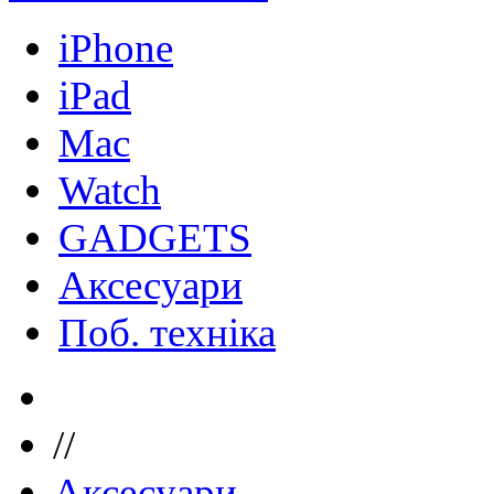
iPhone
iPad
Mac
Watch
GADGETS
Аксесуари
Поб. техніка
//
Аксесуари