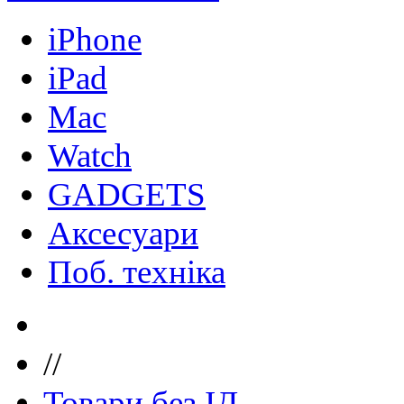
iPhone
iPad
Mac
Watch
GADGETS
Аксесуари
Поб. техніка
//
Товари без ІД