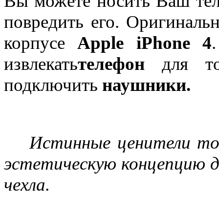
Вы можете носить Ваш тел
повредить его. Оригиналь
корпусе
Apple iPhone 4
извлекать
телефон
для то
подключить
наушники.
Истинные ценители тонк
эстетическую концепцию д
чехла.