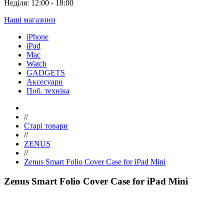
Неділя: 12:00 - 18:00
Наші магазини
iPhone
iPad
Mac
Watch
GADGETS
Аксесуари
Поб. техніка
//
Старі товари
//
ZENUS
//
Zenus Smart Folio Cover Case for iPad Mini
Zenus Smart Folio Cover Case for iPad Mini