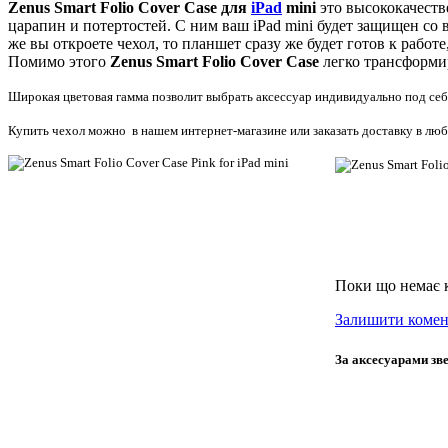
Zenus
Smart
Folio
Cover
Case
для
iPad
mini
это высококачеств
царапин и потертостей. С ним ваш iPad mini будет защищен со 
же вы откроете чехол, то планшет сразу же будет готов к рабо
Помимо этого
Zenus
Smart
Folio
Cover
Case
легко трансформи
Широкая цветовая гамма позволит выбрать аксессуар индивидуально под себ
Купить чехол можно в нашем интернет-магазине или заказать доставку в лю
Поки що немає 
Залишити комен
За аксесуарами зве