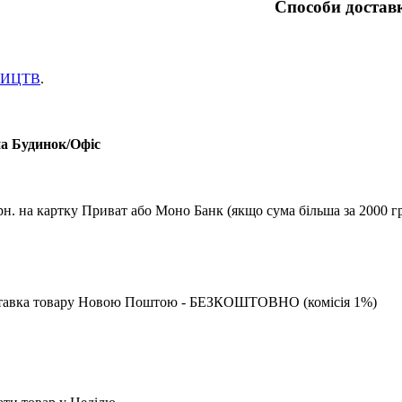
Способи достав
НИЦТВ
.
на Будинок/Офіс
рн. на картку Приват або Моно Банк (якщо сума більша за 2000 гр
 доставка товару Новою Поштою - БЕЗКОШТОВНО (комісія 1%)