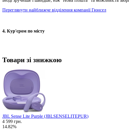
Іноді зручніше і швидше, ніж "Нова Пошта" та можливість забр
Переглянути найближче відділення компанії Гюнсел
4. Кур'єром по місту
Товари зі знижкою
JBL Sense Lite Purple (JBLSENSELITEPUR)
4 599 грн.
14.82%