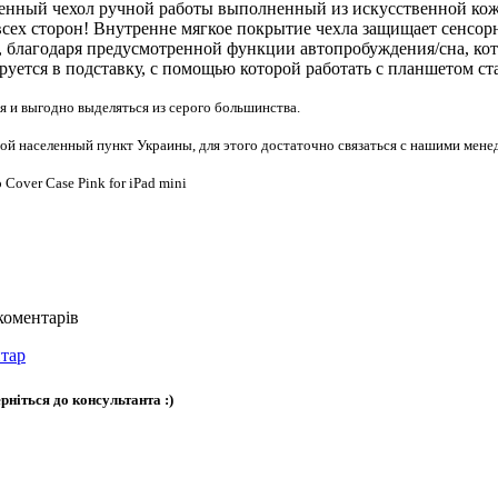
енный чехол ручной работы выполненный из искусственной кож
всех сторон! Внутренне мягкое покрытие чехла защищает сенсорны
те, благодаря предусмотренной функции автопробуждения/сна, ко
руется в подставку, с помощью которой работать с планшетом ст
я и выгодно выделяться из серого большинства.
бой населенный пункт Украины, для этого достаточно связаться с нашими мен
коментарів
тар
рніться до консультанта :)