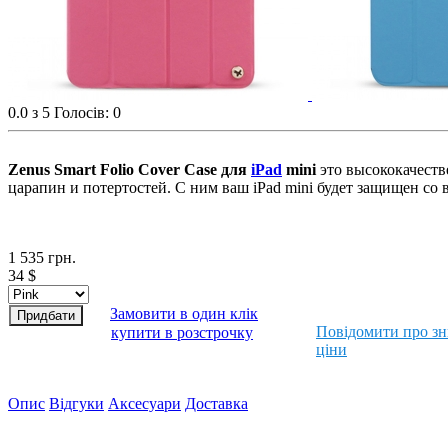
0.0
з 5
Голосів: 0
Zenus
Smart
Folio
Cover
Case
для
iPad
mini
это высококачеств
царапин и потертостей. С ним ваш iPad mini будет защищен со 
1 535
грн.
34
$
Замовити в один клік
Повідомити про з
купити в розстрочку
ціни
Опис
Відгуки
Аксесуари
Доставка