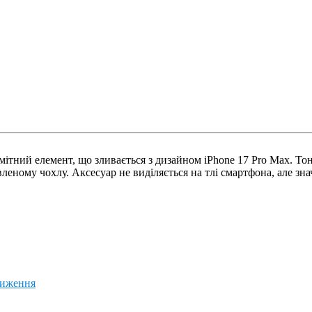
омітний елемент, що зливається з дизайном iPhone 17 Pro Max. Т
вленому чохлу. Аксесуар не виділяється на тлі смартфона, але зн
ниження