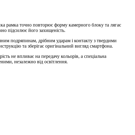
онка рамка точно повторює форму камерного блоку та лягає
ачно підсилює його захищеність.
чним подряпинам, дрібним ударам і контакту з твердими
нструкцію та зберігає оригінальний вигляд смартфона.
сть не впливає на передачу кольорів, а спеціальна
еними, незалежно від освітлення.