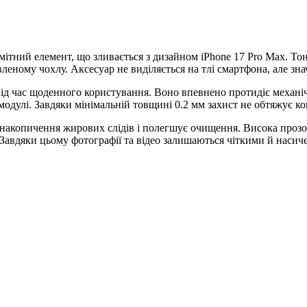
омітний елемент, що зливається з дизайном iPhone 17 Pro Max. Т
вленому чохлу. Аксесуар не виділяється на тлі смартфона, але зн
під час щоденного користування. Воно впевнено протидіє механі
одулі. Завдяки мінімальній товщині 0.2 мм захист не обтяжує ко
 накопичення жирових слідів і полегшує очищення. Висока прозорі
 Завдяки цьому фотографії та відео залишаються чіткими й насич