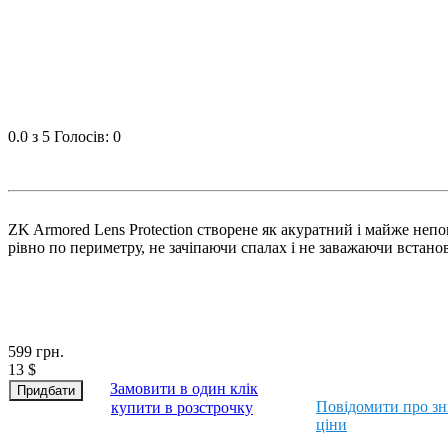
0.0
з 5
Голосів: 0
ZK Armored Lens Protection створене як акуратний і майже неп
рівно по периметру, не зачіпаючи спалах і не заважаючи встано
599
грн.
13
$
Замовити в один клік
Повідомити про з
купити в розстрочку
ціни