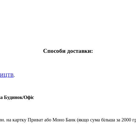
Способи доставки:
НИЦТВ
.
на Будинок/Офіс
рн. на картку Приват або Моно Банк (якщо сума більша за 2000 гр