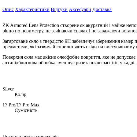
Опис
Характеристики
Відгуки
Аксесуари
Доставка
ZK Armored Lens Protection створене як акуратний і майже неп
рівно по периметру, не зачіпаючи спалах і не заважаючи встано
Загартоване скло з твердістю 9H забезпечує збереження камер 
предметами, які зазвичай спричиняють сліди на виступаючому м
Поверхня скла має якісне олеофобне покриття, яке не допускає
антивідблискова обробка зменшує ризик появи засвітів у кадрі.
Silver
Колір
17 Pro/17 Pro Max
Сумісність
Поки що немає коментарів