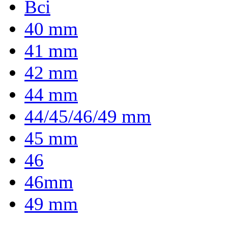
Всі
40 mm
41 mm
42 mm
44 mm
44/45/46/49 mm
45 mm
46
46mm
49 mm