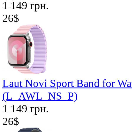
1 149 грн.
26$
Laut Novi Sport Band for Wa
(L_AWL_NS_P)
1 149 грн.
26$