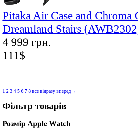
Pitaka Air Case and Chroma
Dreamland Stairs (AWB230
4 999 грн.
111$
1
2
3
4
5
6
7
8
все відразу
вперед→
Фільтр товарів
Розмір Apple Watch