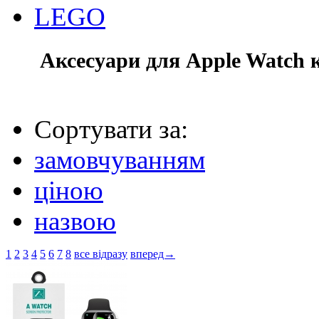
LEGO
Аксесуари для Apple Watch 
Сортувати за:
замовчуванням
ціною
назвою
1
2
3
4
5
6
7
8
все відразу
вперед→