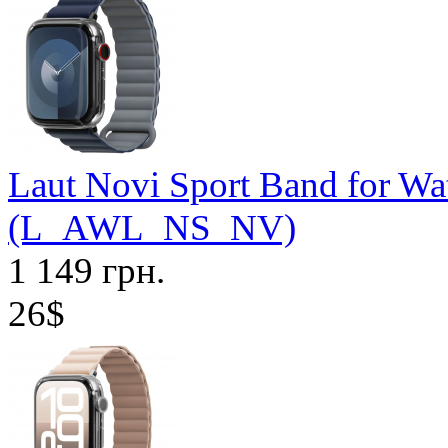
Laut Novi Sport Band for Wa
(L_AWL_NS_NV)
1 149 грн.
26$