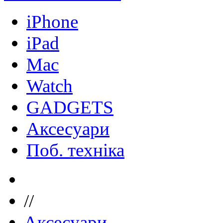
iPhone
iPad
Mac
Watch
GADGETS
Аксесуари
Поб. техніка
//
Аксесуари