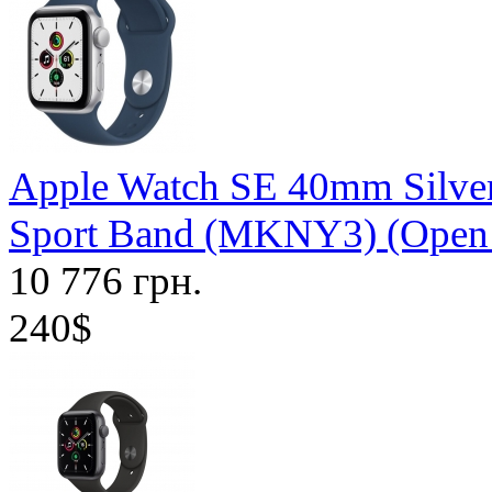
Apple Watch SE 40mm Silver
Sport Band (MKNY3) (Open
10 776 грн.
240$