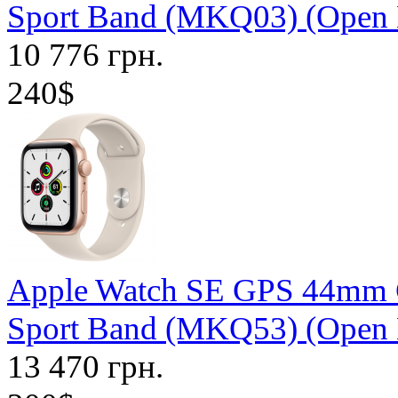
Sport Band (MKQ03) (Open
10 776 грн.
240$
Apple Watch SE GPS 44mm G
Sport Band (MKQ53) (Open
13 470 грн.