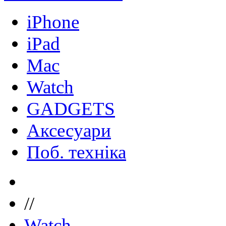
iPhone
iPad
Mac
Watch
GADGETS
Аксесуари
Поб. техніка
//
Watch