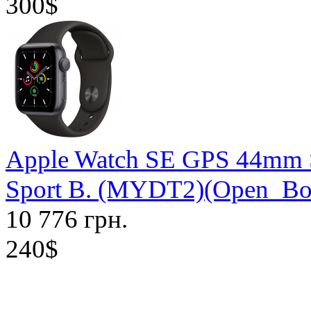
300$
Apple Watch SE GPS 44mm S
Sport B. (MYDT2)(Open_Bo
10 776 грн.
240$