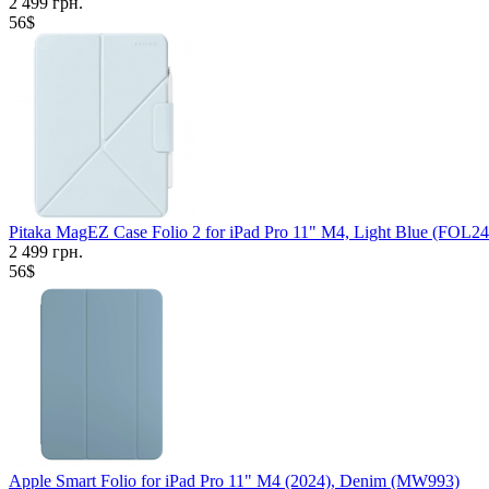
2 499 грн.
56$
Pitaka MagEZ Case Folio 2 for iPad Pro 11" M4, Light Blue (FOL2
2 499 грн.
56$
Apple Smart Folio for iPad Pro 11" M4 (2024), Denim (MW993)