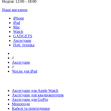
Неділя: 12:00 - 18:00
Наші магазини
iPhone
iPad
Mac
Watch
GADGETS
Аксесуари
Поб. техніка
//
Аксесуари
//
Чохли для iPad
Аксесуари для Apple Watch
Аксесуари для квадрокоптерів
Аксесуари для GoPro
Моноподи
Кабелі та перехідники