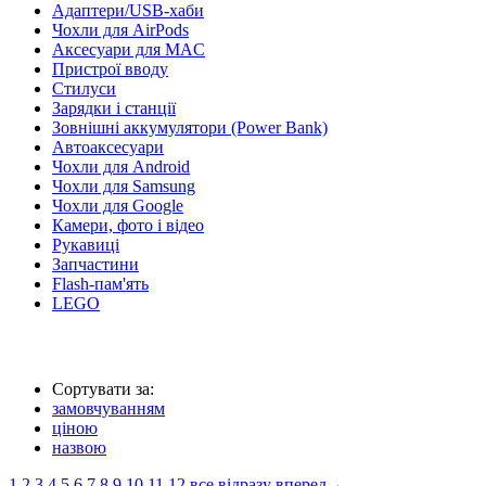
Адаптери/USB-хаби
Чохли для AirPods
Аксесуари для MAC
Пристрої вводу
Стилуси
Зарядки і станції
Зовнішні аккумулятори (Power Bank)
Автоаксесуари
Чохли для Android
Чохли для Samsung
Чохли для Google
Камери, фото і відео
Рукавиці
Запчастини
Flash-пам'ять
LEGO
Сортувати за:
замовчуванням
ціною
назвою
1
2
3
4
5
6
7
8
9
10
11
12
все відразу
вперед→