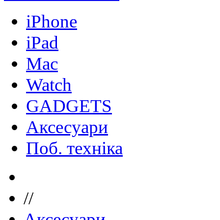
iPhone
iPad
Mac
Watch
GADGETS
Аксесуари
Поб. техніка
//
Аксесуари