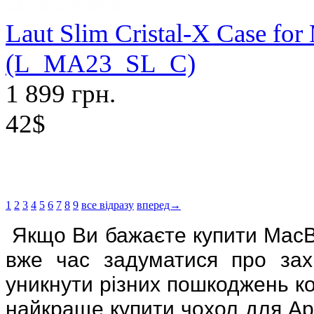
Laut Slim Cristal-X Case fo
(L_MA23_SL_C)
1 899 грн.
42$
1
2
3
4
5
6
7
8
9
все відразу
вперед→
Якщо Ви бажаєте купити
MacB
вже час задуматися про зах
уникнути різних пошкоджень ко
найкраще купити чохол для Ap