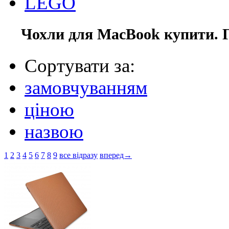
LEGO
Чохли для MacBook купити. Г
Сортувати за:
замовчуванням
ціною
назвою
1
2
3
4
5
6
7
8
9
все відразу
вперед→