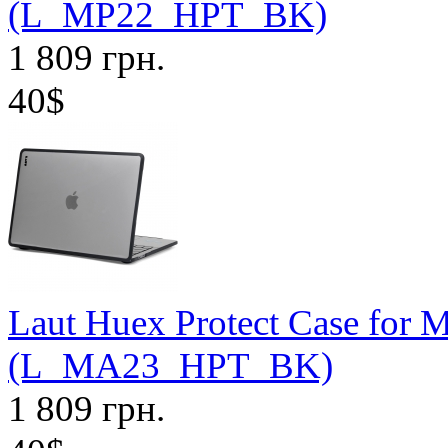
(L_MP22_HPT_BK)
1 809 грн.
40$
Laut Huex Protect Case for 
(L_MA23_HPT_BK)
1 809 грн.