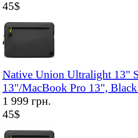
45$
Native Union Ultralight 13"
13"/MacBook Pro 13", Bla
1 999 грн.
45$