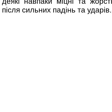
деякі навпаки міцні та жорст
після сильних падінь та ударів