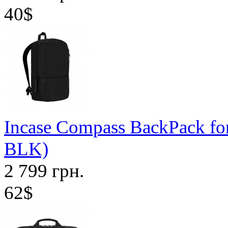
40$
Incase Compass BackPack f
BLK)
2 799 грн.
62$