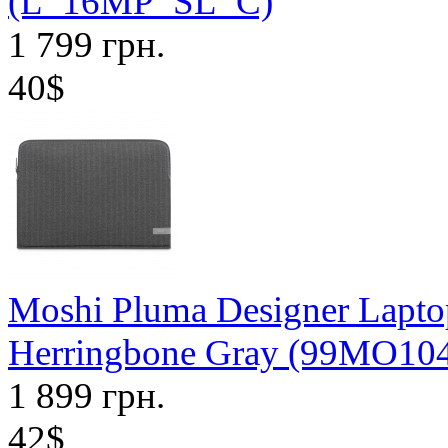
(L_16MP_SL_C)
1 799 грн.
40$
Moshi Pluma Designer Lapto
Herringbone Gray (99MO10
1 899 грн.
42$