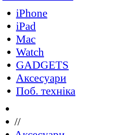
iPhone
iPad
Mac
Watch
GADGETS
Аксесуари
Поб. техніка
//
Аксесуари