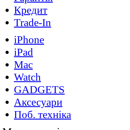
Кредит
Trade-In
iPhone
iPad
Mac
Watch
GADGETS
Аксесуари
Поб. техніка