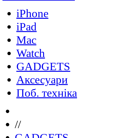
iPhone
iPad
Mac
Watch
GADGETS
Аксесуари
Поб. техніка
//
GADGETS