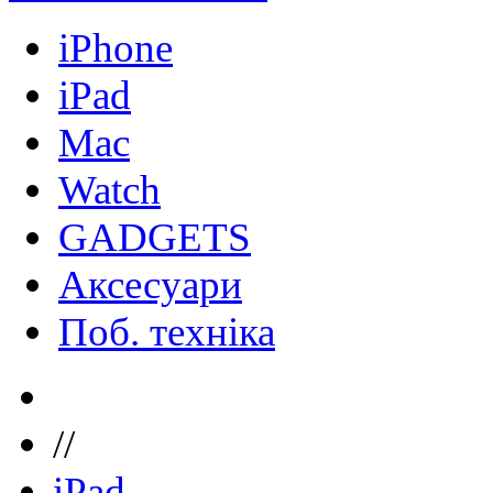
iPhone
iPad
Mac
Watch
GADGETS
Аксесуари
Поб. техніка
//
iPad