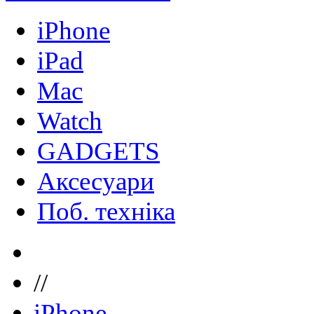
iPhone
iPad
Mac
Watch
GADGETS
Аксесуари
Поб. техніка
//
iPhone