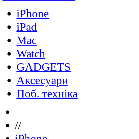
iPhone
iPad
Mac
Watch
GADGETS
Аксесуари
Поб. техніка
//
iPhone