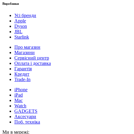
Виробники
Усі бренди
Apple
Dyson
JBL
Starlink
Про магазин
Магазини
Сервісний центр
Оплата і доставка
Гарантія
Кредит
Trade-In
iPhone
iPad
Mac
Watch
GADGETS
Аксесуари
Поб. техніка
Ми в мережі: