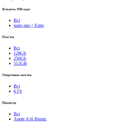
Кількість SIM-карт
Всі
nano sim + Esim
Пам'ять
Всі
128Gb
256Gb
512GB
Оперативна пам'ять
Всі
6 Гб
Процесор
Всі
Apple A16 Bionic