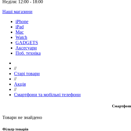
Неділя: 12:00 - 18:00
Наші магазини
iPhone
iPad
Mac
Watch
GADGETS
Аксесуари
Поб. техніка
//
Старі товари
//
Акція
//
Смартфони та мобільні телефони
Смартфони 
Товари не знайдено
Фільтр товарів