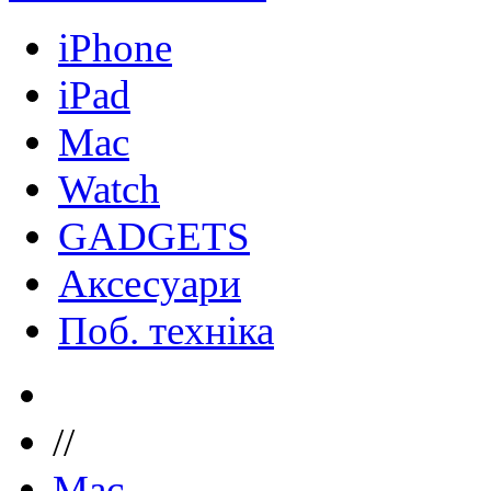
iPhone
iPad
Mac
Watch
GADGETS
Аксесуари
Поб. техніка
//
Mac