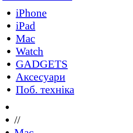
iPhone
iPad
Mac
Watch
GADGETS
Аксесуари
Поб. техніка
//
Mac