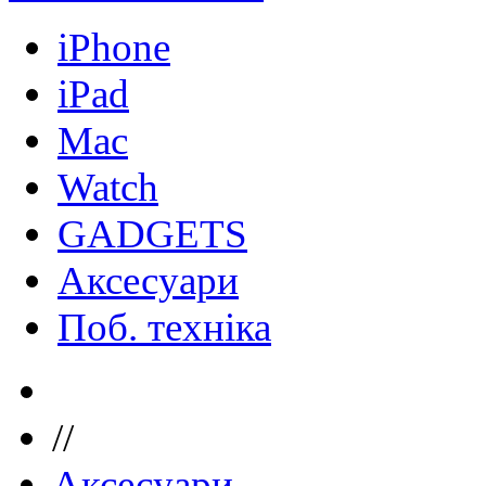
iPhone
iPad
Mac
Watch
GADGETS
Аксесуари
Поб. техніка
//
Аксесуари