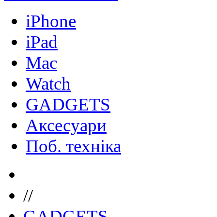
iPhone
iPad
Mac
Watch
GADGETS
Аксесуари
Поб. техніка
//
GADGETS