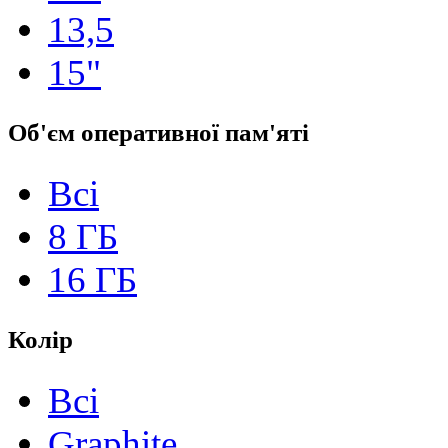
13,5
15"
Об'єм оперативної пам'яті
Всі
8 ГБ
16 ГБ
Колір
Всі
Graphite