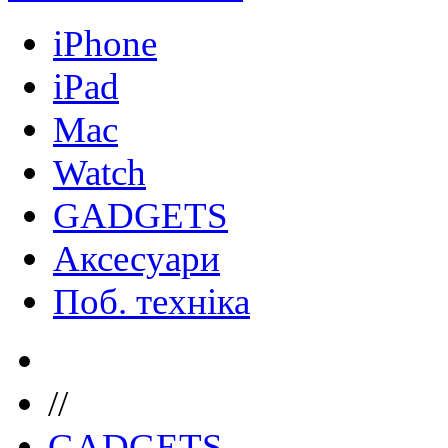
iPhone
iPad
Mac
Watch
GADGETS
Аксесуари
Поб. техніка
//
GADGETS