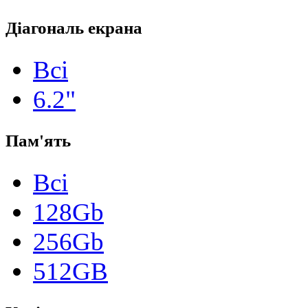
Діагональ екрана
Всі
6.2"
Пам'ять
Всі
128Gb
256Gb
512GB