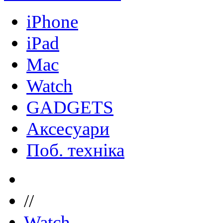
iPhone
iPad
Mac
Watch
GADGETS
Аксесуари
Поб. техніка
//
Watch