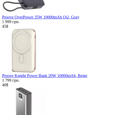
Proove OverPower 35W 10000mAh Qi2, Gray
1 999 грн.
45$
Proove Knight Power Bank 20W 10000mAh, Beige
1 799 грн.
40$