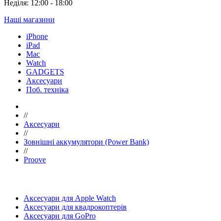
Неділя: 12:00 - 18:00
Наші магазини
iPhone
iPad
Mac
Watch
GADGETS
Аксесуари
Поб. техніка
//
Аксесуари
//
Зовнішні аккумулятори (Power Bank)
//
Proove
Аксесуари для Apple Watch
Аксесуари для квадрокоптерів
Аксесуари для GoPro