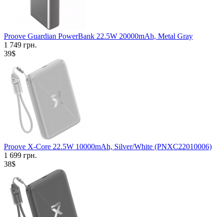
Proove Guardian PowerBank 22.5W 20000mAh, Metal Gray
1 749 грн.
39$
Proove X-Core 22.5W 10000mAh, Silver/White (PNXC22010006)
1 699 грн.
38$