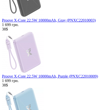
Proove X-Core 22.5W 10000mAh, Gray (PNXC22010003)
1 699 грн.
38$
Proove X-Core 22.5W 10000mAh, Purple (PNXC22010009)
1 699 грн.
38$