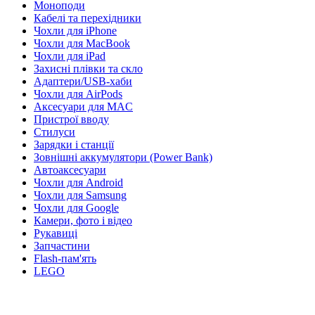
Моноподи
Кабелі та перехідники
Чохли для iPhone
Чохли для MacBook
Чохли для iPad
Захисні плівки та скло
Адаптери/USB-хаби
Чохли для AirPods
Аксесуари для MAC
Пристрої вводу
Стилуси
Зарядки і станції
Зовнішні аккумулятори (Power Bank)
Автоаксесуари
Чохли для Android
Чохли для Samsung
Чохли для Google
Камери, фото і відео
Рукавиці
Запчастини
Flash-пам'ять
LEGO