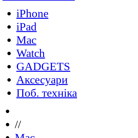
iPhone
iPad
Mac
Watch
GADGETS
Аксесуари
Поб. техніка
//
Mac