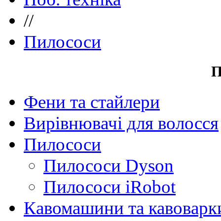
//
Пилососи
П
Фени та стайлери
Вирівнювачі для волосся
Пилососи
Пилососи Dyson
Пилососи iRobot
Кавомашини та кавоварк