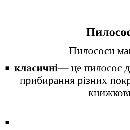
Пилосос
Пилососи маю
класичні
— це пилосос д
прибирання різних покри
книжкови