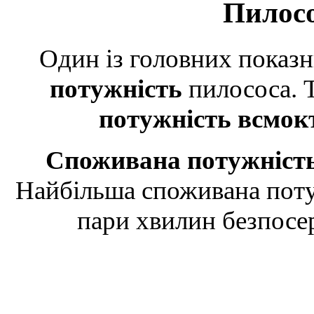
Пилосо
Один із головних показ
потужність
пилососа. Т
потужність всмок
Споживана потужніст
Найбільша споживана поту
пари хвилин безпосер