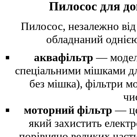
Пилосос для до
Пилосос, незалежно від
обладнаний однією 
аквафільтр
— моделі
спеціальними мішками дл
без мішка), фільтри м
чи
моторний фільтр
— це
який захистить електр
порівняно великих части