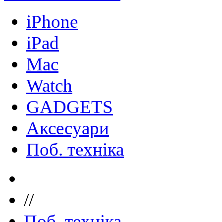
iPhone
iPad
Mac
Watch
GADGETS
Аксесуари
Поб. техніка
//
Поб. техніка