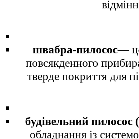
відмінн
швабра-пилосос
— це
повсякденного прибира
тверде покриття для під
будівельний пилосос 
обладнання із системо