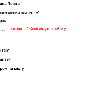
Нова Пошта"
накладеним платежем".
ром.
, де проходять бойові дії, уточнюйте у
ustin"
unsel"
єром по місту