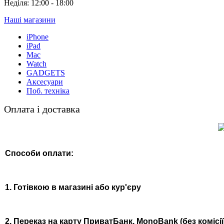
Неділя: 12:00 - 18:00
Наші магазини
iPhone
iPad
Mac
Watch
GADGETS
Аксесуари
Поб. техніка
Оплата і доставка
Способи оплати:
1. Готівкою в магазині або кур'єру
2. Переказ на карту ПриватБанк, MonoBank (без комісії